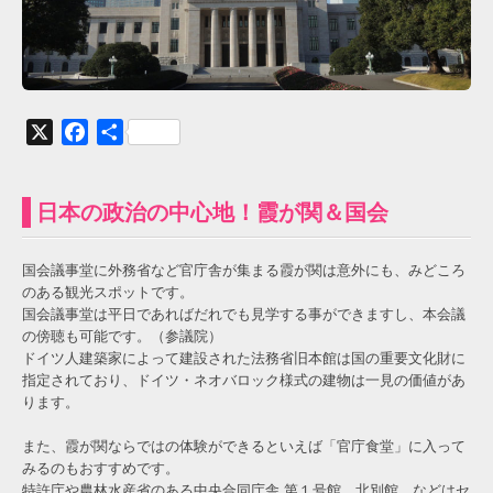
X
Facebook
共
有
日本の政治の中心地！霞が関＆国会
国会議事堂に外務省など官庁舎が集まる霞が関は意外にも、みどころ
のある観光スポットです。
国会議事堂は平日であればだれでも見学する事ができますし、本会議
の傍聴も可能です。（参議院）
ドイツ人建築家によって建設された法務省旧本館は国の重要文化財に
指定されており、ドイツ・ネオバロック様式の建物は一見の価値があ
ります。
また、霞が関ならではの体験ができるといえば「官庁食堂」に入って
みるのもおすすめです。
特許庁や農林水産省のある中央合同庁舎 第１号館 北別館 などはセ