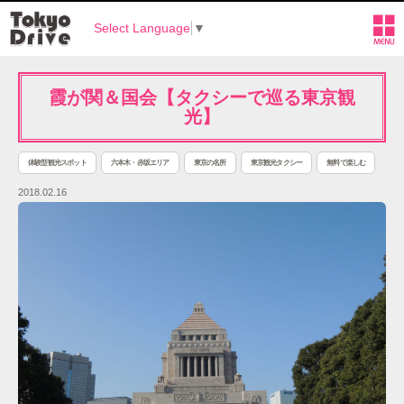
Select Language
▼
霞が関＆国会【タクシーで巡る東京観
光】
体験型観光スポット
六本木・赤坂エリア
東京の名所
東京観光タクシー
無料で楽しむ
2018.02.16