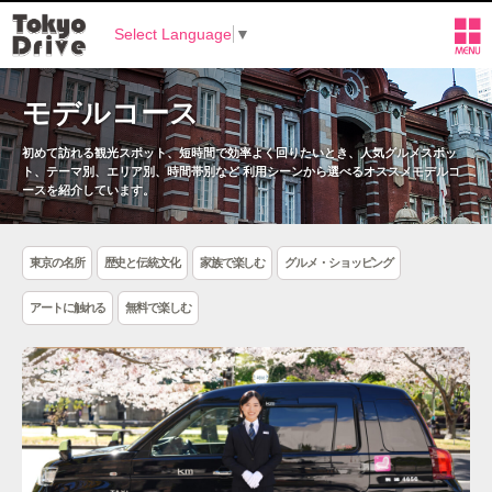
Select Language
▼
モデルコース
初めて訪れる観光スポット、短時間で効率よく回りたいとき、人気グルメスポッ
ト、テーマ別、エリア別、時間帯別など
利用シーンから選べるオススメモデルコ
ースを紹介しています。
東京の名所
歴史と伝統文化
家族で楽しむ
グルメ・ショッピング
アートに触れる
無料で楽しむ