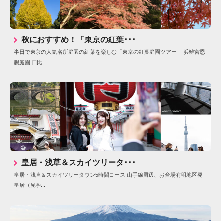
秋におすすめ！「東京の紅葉･･･
半日で東京の人気名所庭園の紅葉を楽しむ「東京の紅葉庭園ツアー」 浜離宮恩
賜庭園 日比...
皇居・浅草＆スカイツリータ･･･
皇居・浅草＆スカイツリータウン5時間コース 山手線周辺、お台場有明地区発
皇居（見学...