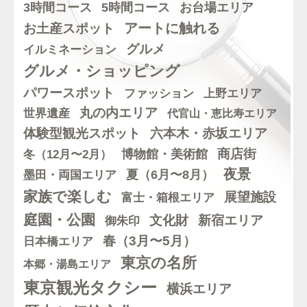
5時間コース
3時間コース
お台場エリア
アートに触れる
お土産スポット
グルメ
イルミネーション
グルメ・ショッピング
パワースポット
ファッション
上野エリア
丸の内エリア
世界遺産
代官山・恵比寿エリア
体験型観光スポット
六本木・赤坂エリア
博物館・美術館
商店街
冬（12月〜2月）
夜景
墨田・両国エリア
夏（6月〜8月）
家族で楽しむ
展望施設
富士・箱根エリア
庭園・公園
文化財
新宿エリア
御朱印
春（3月〜5月）
日本橋エリア
東京の名所
本郷・湯島エリア
東京観光タクシー
横浜エリア