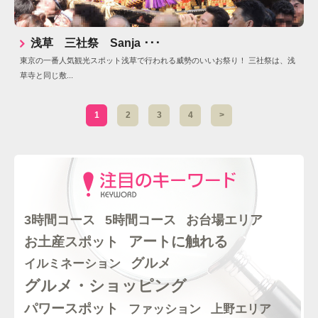
浅草 三社祭 Sanja ･･･
東京の一番人気観光スポット浅草で行われる威勢のいいお祭り！ 三社祭は、浅
草寺と同じ敷...
1
2
3
4
>
5時間コース
3時間コース
お台場エリア
アートに触れる
お土産スポット
グルメ
イルミネーション
グルメ・ショッピング
パワースポット
ファッション
上野エリア