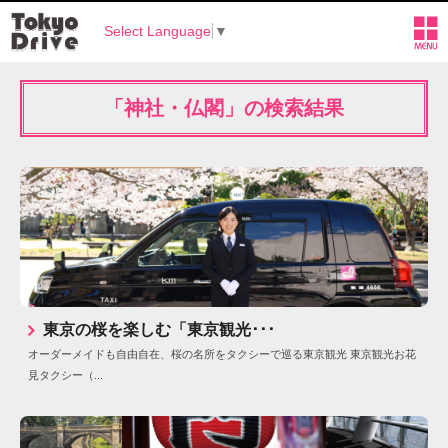
Select Language
▼
「神社・仏閣」の検索結果
東京の桜を楽しむ「東京観光･･･
オーダーメイドも自由自在、桜の名所をタクシーで巡る東京観光 東京観光お花
見タクシー（...