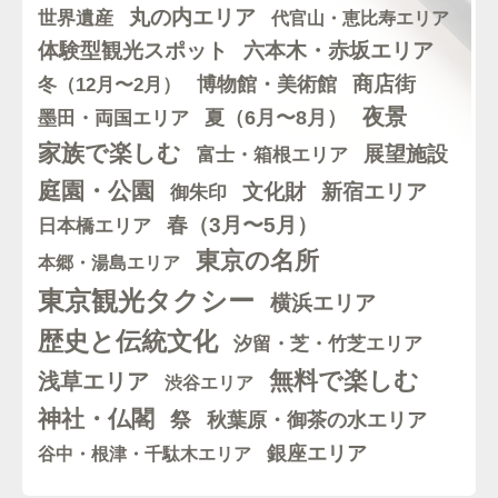
丸の内エリア
世界遺産
代官山・恵比寿エリア
体験型観光スポット
六本木・赤坂エリア
博物館・美術館
商店街
冬（12月〜2月）
夜景
墨田・両国エリア
夏（6月〜8月）
家族で楽しむ
展望施設
富士・箱根エリア
庭園・公園
文化財
新宿エリア
御朱印
春（3月〜5月）
日本橋エリア
東京の名所
本郷・湯島エリア
東京観光タクシー
横浜エリア
歴史と伝統文化
汐留・芝・竹芝エリア
無料で楽しむ
浅草エリア
渋谷エリア
神社・仏閣
祭
秋葉原・御茶の水エリア
銀座エリア
谷中・根津・千駄木エリア