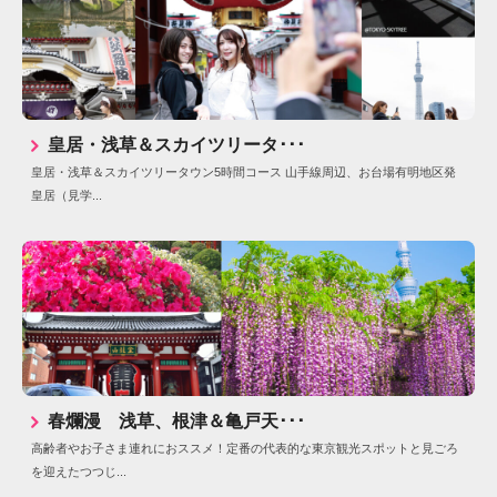
皇居・浅草＆スカイツリータ･･･
皇居・浅草＆スカイツリータウン5時間コース 山手線周辺、お台場有明地区発
皇居（見学...
春爛漫 浅草、根津＆亀戸天･･･
高齢者やお子さま連れにおススメ！定番の代表的な東京観光スポットと見ごろ
を迎えたつつじ...