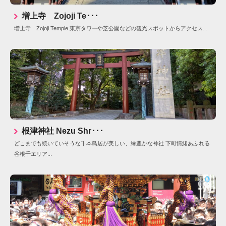
増上寺 Zojoji Te･･･
増上寺 Zojoji Temple 東京タワーや芝公園などの観光スポットからアクセス...
根津神社 Nezu Shr･･･
どこまでも続いていそうな千本鳥居が美しい、緑豊かな神社 下町情緒あふれる
谷根千エリア...