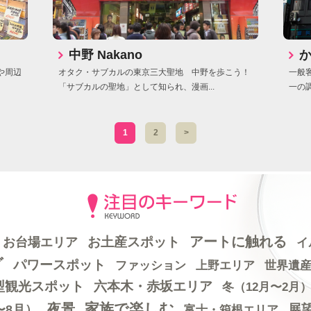
中野 Nakano
か
や周辺
オタク・サブカルの東京三大聖地 中野を歩こう！
一般
「サブカルの聖地」として知られ、漫画...
一の調
1
2
>
アートに触れる
お土産スポット
お台場エリア
イ
グ
パワースポット
世界遺
ファッション
上野エリア
型観光スポット
六本木・赤坂エリア
冬（12月〜2月
家族で楽しむ
夜景
展
〜8月）
富士・箱根エリア