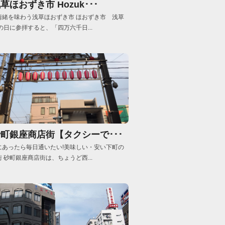
草ほおずき市 Hozuk･･･
情緒を味わう浅草ほおずき市 ほおずき市 浅草
の日に参拝すると、「四万六千日...
町銀座商店街【タクシーで･･･
にあったら毎日通いたい!美味しい・安い下町の
 砂町銀座商店街は、ちょうど西...