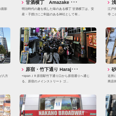
甘酒横丁 Amazake ･･･
浅
の面影
明治時代の趣を残した味のある横丁 甘酒横丁は、安
江戸
産・子授けにご利益のある神社として有...
寺 こ
原宿・竹下通り Haraj･･･
砂
が八方
<spanＪＲ原宿駅竹下通り口から原宿通りへ通じ
近所
る、原宿のメインストリート ゴ...
商店街