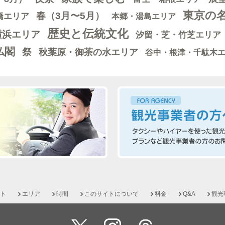
東京の
春（3月〜5月）
橋エリア
本郷・湯島エリア
歴史と伝統文化
横浜エリア
汐留・芝・竹芝エリア
仏閣
祭
秋葉原・御茶の水エリア
谷中・根津・千駄木
ト
エリア
時間
このサイトについて
料金
Q&A
観光