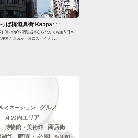
っぱ橋道具街 Kappa･･･
客も買い物OK!調理器具ならなんでも揃う日本
理道具街 浅草・東京スカイツリ...
グルメ
ルミネーション
丸の内エリア
産
博物館・美術館
商店街
）
庭園・公園
望施設
御朱印