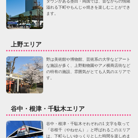
タウンがある墨田・両国では、昔ながらの情緒
溢れる下町やもんじゃ焼きを楽しむことができ
ます。
上野エリア
野は美術館や博物館、芸術系の大学などアート
な施設が多く、上野動物園やアメ横商店街など
の特有の施設、雰囲気がとても人気のエリアで
す。
谷中・根津・千駄木エリア
谷中・根津・千駄木それぞれの1 文字を取って
「谷根千（やねせん）」と呼ばれるこのエリア
は、下町らしいゆっくりとした時間を楽しめま