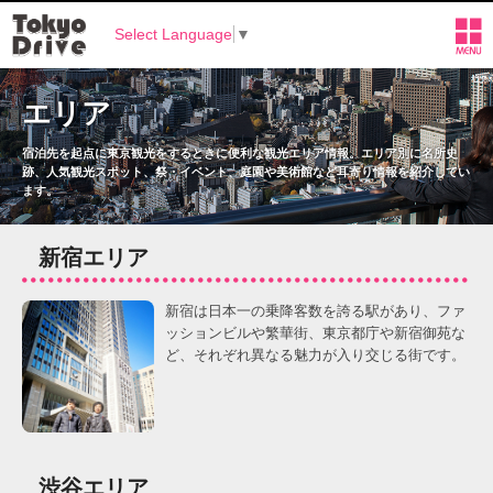
Select Language
▼
エリア
宿泊先を起点に東京観光をするときに便利な観光エリア情報。
エリア別に名所史
跡、人気観光スポット、祭・イベント、庭園や美術館など耳寄り情報を紹介してい
ます。
新宿エリア
新宿は日本一の乗降客数を誇る駅があり、ファ
ッションビルや繁華街、東京都庁や新宿御苑な
ど、それぞれ異なる魅力が入り交じる街です。
渋谷エリア