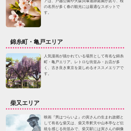
アは、戸越公園や大森貝塚遺跡庭園があり、桜
の名所が多く春の観光には最適なスポットで
す。
錦糸町・亀戸エリア
人気漫画が描かれている場所として有名な錦糸
町・亀戸エリア。レトロな街並み・お店が多
く、古き良き東京を楽しめるオススメエリアで
す。
柴又エリア
映画『男はつらいよ』の寅さんの生まれ故郷と
して有名な柴又は、柴又帝釈天や山本亭など伝
統を感じる街並みで、柴又駅には寅さんの銅像