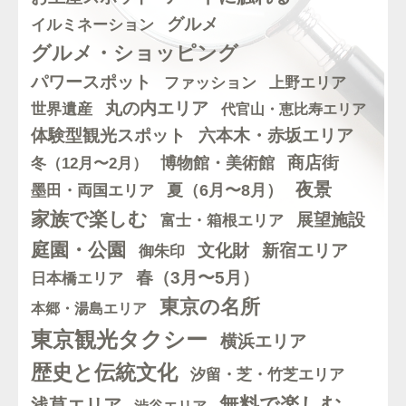
グルメ
イルミネーション
グルメ・ショッピング
パワースポット
ファッション
上野エリア
丸の内エリア
世界遺産
代官山・恵比寿エリア
体験型観光スポット
六本木・赤坂エリア
博物館・美術館
商店街
冬（12月〜2月）
夜景
墨田・両国エリア
夏（6月〜8月）
家族で楽しむ
展望施設
富士・箱根エリア
庭園・公園
文化財
新宿エリア
御朱印
春（3月〜5月）
日本橋エリア
東京の名所
本郷・湯島エリア
東京観光タクシー
横浜エリア
歴史と伝統文化
汐留・芝・竹芝エリア
無料で楽しむ
浅草エリア