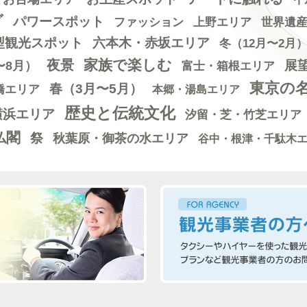
グ
パワースポット
世界遺
ファッション
上野エリア
型観光スポット
六本木・赤坂エリア
冬（12月〜2月
家族で楽しむ
夜景
展
〜8月）
富士・箱根エリア
東京の
春（3月〜5月）
橋エリア
本郷・湯島エリア
歴史と伝統文化
横浜エリア
汐留・芝・竹芝エリア
仏閣
祭
秋葉原・御茶の水エリア
谷中・根津・千駄木