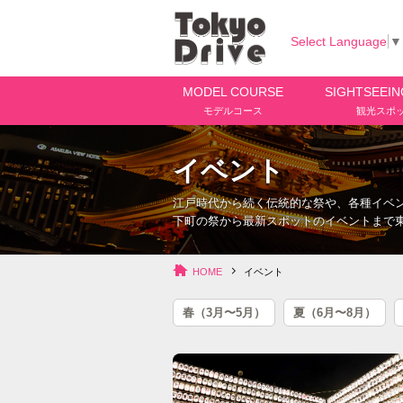
Select Language
▼
MODEL COURSE
SIGHTSEEIN
モデルコース
観光スポ
イベント
江戸時代から続く伝統的な祭や、各種イベ
下町の祭から最新スポットのイベントまで
HOME
イベント
春（3月〜5月）
夏（6月〜8月）