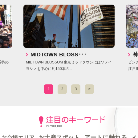
MIDTOWN BLOSS･･･
神
威勢の
MIDTOWN BLOSSOM 東京ミッドタウンにはソメイ
ピン
ヨシノを中心に約150本の...
江戸
1
2
3
>
アートに触れる
お土産スポット
お台場エリア
イ