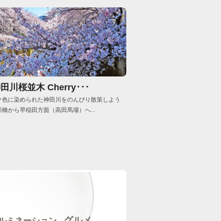
田川桜並木 Cherry･･･
ク色に染められた神田川をのんびり散策しよう
川橋から早稲田方面（高田馬場）へ...
グルメ
ルミネーション