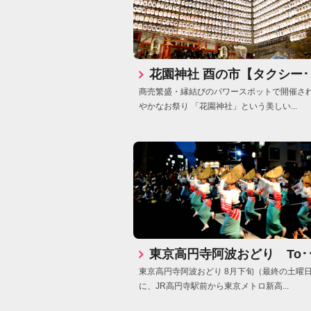
花園神社 酉の市【タクシー･･
商売繁盛・縁結びのパワースポットで開催さ
やかなお祭り 「花園神社」という美しい...
東京高円寺阿波おどり To･･
東京高円寺阿波おどり 8月下旬（最終の土曜
に、JR高円寺駅前から東京メトロ新高...