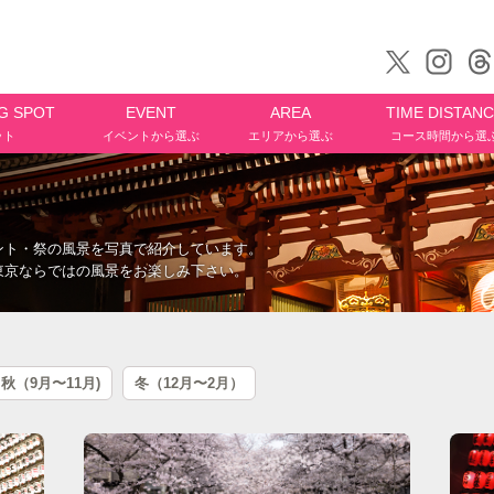
G SPOT
EVENT
AREA
TIME DISTAN
ット
イベントから選ぶ
エリアから選ぶ
コース時間から選
ント・祭の風景を写真で紹介しています。
東京ならではの風景をお楽しみ下さい。
秋（9月〜11月)
冬（12月〜2月）