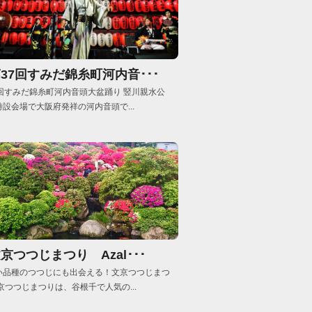
37回すみだ錦糸町河内音･･･
7回すみだ錦糸町河内音頭大盆踊り 竪川親水公
特設会場で大阪府発祥の河内音頭で...
京つつじまつり Azal･･･
い品種のつつじにも出会える！文京つつじまつ
京つつじまつりは、谷根千で人気の...