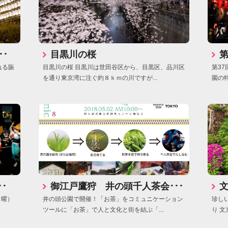
･
目黒川の桜
第
れる賑
目黒川の桜 目黒川は世田谷区から、目黒区、品川区
第3
を通り東京湾に注ぐ約８ｋｍの川ですが...
園の
･
御江戸鷹狩 井の頭千人茶会･･･
文
日曜）
井の頭公園で開催！「お茶」をコミュニケーション
珍し
ツールに「お茶」で人と文化と街を結ぶ「...
り 文