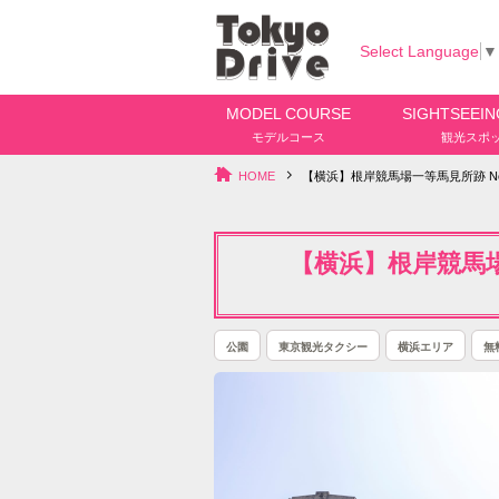
Select Language
▼
MODEL COURSE
SIGHTSEEIN
モデルコース
観光スポ
HOME
【横浜】根岸競馬場一等馬見所跡 Negishi 
【横浜】根岸競馬場一等
公園
東京観光タクシー
横浜エリア
無