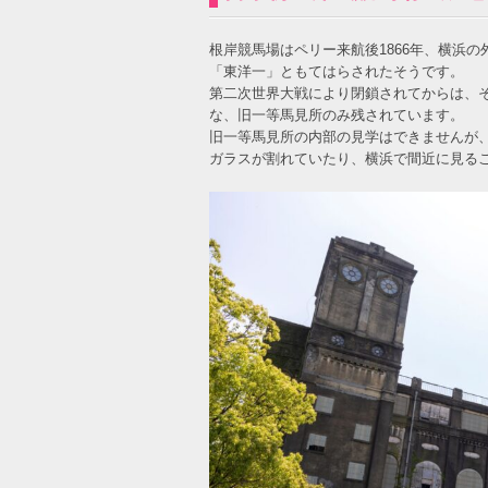
根岸競馬場はペリー来航後1866年、
横浜の
「東洋一」ともてはらされたそうです。
第二次世界大戦により閉鎖されてからは、
な、旧一等馬見所のみ残されています。
旧一等馬見所の内部の見学はできませんが
ガラスが割れていたり、横浜で間近に見る